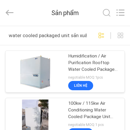
2015
-
2026
Sản phẩm
Guangdong
EuroKlimat
Air-
Conditioning
&
NHÀ
Refrigeration
water cooled packaged unit sản xuất trực tuyến
Co.,
Ltd.
All
Rights
CÁC
Reserved.
Humidification / Air
SẢN
Purification Rooftop
PHẨM
Water Cooled Package
Unit For Schools / Banks
negotiable MOQ:1pcs
VỀ
LIÊN HỆ
CHÚNG
100kw / 115kw Air
TÔI
Conditioning Water
Cooled Package Unit
With V-Belt Transmission
THAM
negotiable MOQ:1 pcs