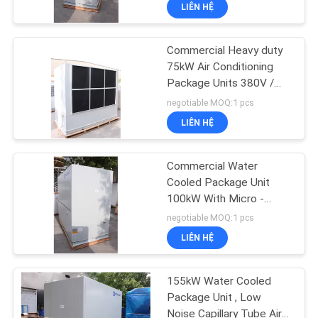
LIÊN HỆ
QUAN
NHÀ
Commercial Heavy duty
MÁY
75kW Air Conditioning
Package Units 380V /
50Hz
KIỂM
negotiable MOQ:1 pcs
LIÊN HỆ
SOÁT
CHẤT
Commercial Water
LƯỢNG
Cooled Package Unit
100kW With Micro -
Computer Control
negotiable MOQ:1 pcs
LIÊN
LIÊN HỆ
HỆ
CHÚNG
155kW Water Cooled
TÔI
Package Unit , Low
Noise Capillary Tube Air