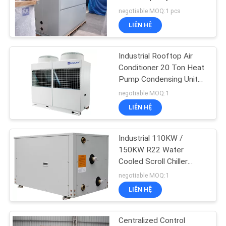
Conditioning
negotiable MOQ:1 pcs
YÊU
LIÊN HỆ
CẦU
BÁO
Industrial Rooftop Air
GIÁ
Conditioner 20 Ton Heat
Pump Condensing Unit
3Ph / 50Hz
negotiable MOQ:1
COMPANY
LIÊN HỆ
NEWS
Industrial 110KW /
SƠ
150KW R22 Water
Cooled Scroll Chiller
ĐỒ
2247x1498x710mm
negotiable MOQ:1
TRANG
LIÊN HỆ
WEB
Centralized Control