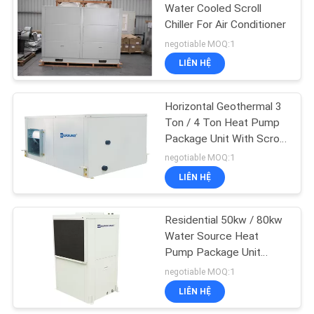
PRIVACY
Water Cooled Scroll
Chiller For Air Conditioner
POLICY
negotiable MOQ:1
LIÊN HỆ
Horizontal Geothermal 3
Ton / 4 Ton Heat Pump
Package Unit With Scroll
Compressor
negotiable MOQ:1
LIÊN HỆ
Residential 50kw / 80kw
Water Source Heat
Pump Package Unit
Horizontal / Vertical
negotiable MOQ:1
LIÊN HỆ