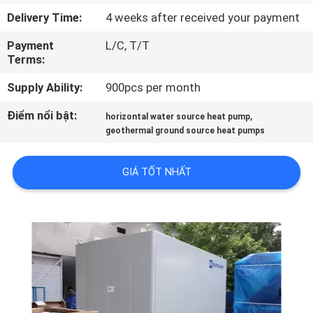
QUAN
Delivery Time:
4 weeks after received your payment
NHÀ
Payment
L/C, T/T
MÁY
Terms:
Supply Ability:
900pcs per month
KIỂM
Điểm nổi bật:
,
horizontal water source heat pump
SOÁT
geothermal ground source heat pumps
CHẤT
LƯỢNG
GIÁ TỐT NHẤT
LIÊN
HỆ
CHÚNG
TÔI