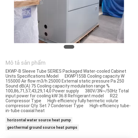
YÊU
CẦU
BÁO
GIÁ
COMPANY
Mô tả sản phẩm
NEWS
EKWP-B Sleeve Tube SERIES Packaged Water-cooled Cabinet
Units Specifications Model EKWP155B Cooling capacity W
155000 Air flow m3/h 25000 External static pressure Pa 250
Sound dB(A) 75 Cooling capacity modulation range %
SƠ
100,86,71,57,43,29,14,0 Power supply 380V/3N~/50Hz Total
input power for cooling kW 36.8 Refrigerant model R22
ĐỒ
Compressor Type High-efficiency fully hermetic volute
compressor Qty. Set 7 Condenser Type High-efficiency tube-
TRANG
in-tube coaxial heat
horizontal water source heat pump
WEB
geothermal ground source heat pumps