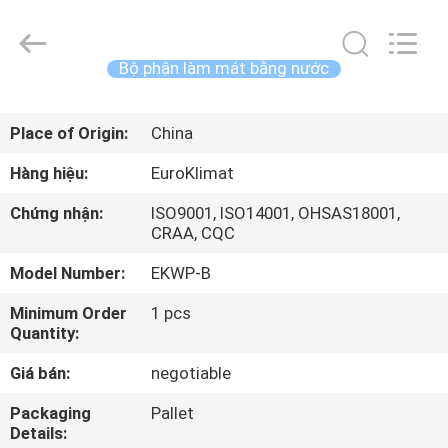
lượng
Máy
làm
lạnh
không
Bộ phận làm mát bằng nước
khí
làm
mát
NHÀ
bằng
không
Place of Origin:
China
khí
nhà
cung
CÁC
cấp.
Hàng hiệu:
EuroKlimat
Copyright
SẢN
©
2015
Chứng nhận:
ISO9001, ISO14001, OHSAS18001,
-
PHẨM
CRAA, CQC
2025
Guangdong
EuroKlimat
Model Number:
EKWP-B
Air-
Conditioning
VỀ
&
Minimum Order
1 pcs
Refrigeration
CHÚNG
Co.,
Quantity:
Ltd.
All
TÔI
Rights
Giá bán:
negotiable
Reserved.
Packaging
Pallet
THAM
Details: