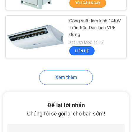
YÊU CẦU NGAY
QUAN
NHÀ
Công suất làm lạnh 14KW
MÁY
25
Trần trần Dàn lạnh VRF
đứng
Các đơn vị xử lý
KIỂM
250 USD MOQ:10 số
không khí
LIÊN HỆ
SOÁT
CHẤT
LƯỢNG
Xem thêm
28
LIÊN
Máy điều hòa chính
HỆ
Để lại lời nhắn
xác
CHÚNG
Chúng tôi sẽ gọi lại cho bạn sớm!
TÔI