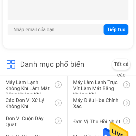
YÊU
CẦU
11
BÁO
Đơn vị cuộn dây
GIÁ
quạt
COMPANY
Danh mục phổ biến
Tất cả
NEWS
các
Máy Làm Lạnh 
Máy Làm Lạnh Trục 
10
Không Khí Làm Mát 
Vít Làm Mát Bằng 
SƠ
Bằng Không Khí
Không Khí
ĐỒ
Các Đơn Vị Xử Lý 
Máy Điều Hòa Chính 
Đơn vị thu hồi nhiệt
Không Khí
Xác
TRANG
Đơn Vị Cuộn Dây 
WEB
Đơn Vị Thu Hồi Nhiệt
Quạt