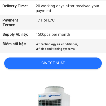
QUAN
Delivery Time:
20 working days after received your
payment
NHÀ
MÁY
Payment
T/T or L/C
Terms:
KIỂM
Supply Ability:
1500pcs per month
SOÁT
Điểm nổi bật:
,
vrf technology air conditioner
vrf air conditioning systems
CHẤT
LƯỢNG
GIÁ TỐT NHẤT
LIÊN
HỆ
CHÚNG
TÔI