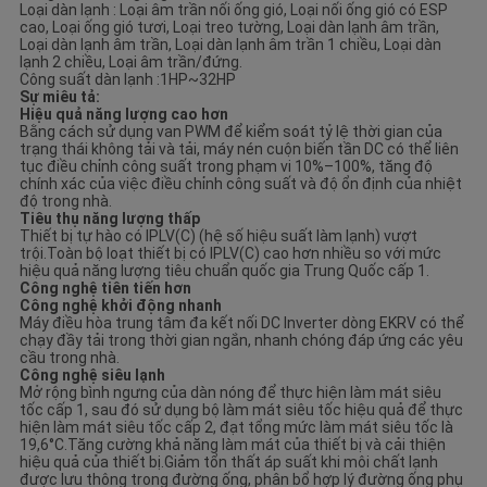
Loại dàn lạnh : Loại âm trần nối ống gió, Loại nối ống gió có ESP
cao, Loại ống gió tươi, Loại treo tường, Loại dàn lạnh âm trần,
Loại dàn lạnh âm trần, Loại dàn lạnh âm trần 1 chiều, Loại dàn
lạnh 2 chiều, Loại âm trần/đứng.
Công suất dàn lạnh :1HP~32HP
Sự miêu tả:
Hiệu quả năng lượng cao hơn
Bằng cách sử dụng van PWM để kiểm soát tỷ lệ thời gian của
trạng thái không tải và tải, máy nén cuộn biến tần DC có thể liên
tục điều chỉnh công suất trong phạm vi 10%–100%, tăng độ
chính xác của việc điều chỉnh công suất và độ ổn định của nhiệt
độ trong nhà.
Tiêu thụ năng lượng thấp
Thiết bị tự hào có IPLV(C) (hệ số hiệu suất làm lạnh) vượt
trội.Toàn bộ loạt thiết bị có IPLV(C) cao hơn nhiều so với mức
hiệu quả năng lượng tiêu chuẩn quốc gia Trung Quốc cấp 1.
Công nghệ tiên tiến hơn
Công nghệ khởi động nhanh
Máy điều hòa trung tâm đa kết nối DC Inverter dòng EKRV có thể
chạy đầy tải trong thời gian ngắn, nhanh chóng đáp ứng các yêu
cầu trong nhà.
Công nghệ siêu lạnh
Mở rộng bình ngưng của dàn nóng để thực hiện làm mát siêu
tốc cấp 1, sau đó sử dụng bộ làm mát siêu tốc hiệu quả để thực
hiện làm mát siêu tốc cấp 2, đạt tổng mức làm mát siêu tốc là
19,6°C.Tăng cường khả năng làm mát của thiết bị và cải thiện
hiệu quả của thiết bị.Giảm tổn thất áp suất khi môi chất lạnh
được lưu thông trong đường ống, phân bổ hợp lý đường ống phụ