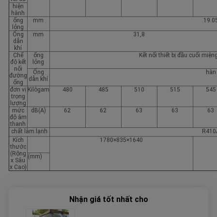
hiện
hành
ống
mm
19.0
lỏng
Ống
mm
31,8
dẫn
khí
Chế
ống
Kết nối thiết bị đầu cuối miệ
độ kết
lỏng
nối
Ống
hàn
đường
dẫn khí
ống
đơn vị
Kilôgam
480
485
510
515
545
trọng
lượng
mức
dB(A)
62
62
63
63
63
độ âm
thanh
chất làm lạnh
R410
Kích
1780×835×1640
thước
(Rộng
(mm)
x Sâu
x Cao)
Nhận giá tốt nhất cho