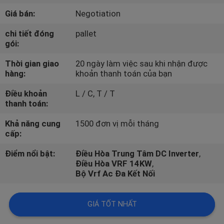
QUAN
Giá bán:
Negotiation
NHÀ
chi tiết đóng
pallet
MÁY
gói:
Thời gian giao
20 ngày làm việc sau khi nhận được
KIỂM
hàng:
khoản thanh toán của bạn
SOÁT
Điều khoản
L / C, T / T
thanh toán:
CHẤT
LƯỢNG
Khả năng cung
1500 đơn vị mỗi tháng
cấp:
Điểm nổi bật:
Điều Hòa Trung Tâm DC Inverter
,
LIÊN
Điều Hòa VRF 14KW
,
HỆ
Bộ Vrf Ac Đa Kết Nối
CHÚNG
GIÁ TỐT NHẤT
TÔI