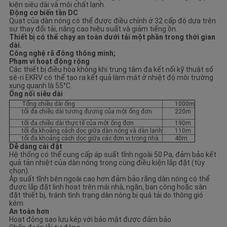
kiện siêu dài và môi chất lạnh.
Động cơ biến tần DC
Quạt của dàn nóng có thể được điều chỉnh ở 32 cấp độ dựa trên
sự thay đổi tải, nâng cao hiệu suất và giảm tiếng ồn.
Thiết bị có thể chạy an toàn dưới tải một phần trong thời gian
dài.
Công nghệ rã đông thông minh;
Phạm vi hoạt động rộng
Các thiết bị điều hòa không khí trung tâm đa kết nối kỹ thuật số
sê-ri EKRV có thể tạo ra kết quả làm mát ở nhiệt độ môi trường
xung quanh là 55°C.
Ống nối siêu dài
Tổng chiều dài ống
1000m
tối đa.chiều dài tương đương của một ống đơn
220m
tối đa.chiều dài thực tế của một ống đơn
190m
tối đa.khoảng cách dọc giữa dàn nóng và dàn lạnh
110m
tối đa.khoảng cách dọc giữa các đơn vị trong nhà
40m
Dễ dàng cài đặt
Hệ thống có thể cung cấp áp suất tĩnh ngoài 50 Pa, đảm bảo kết
quả tản nhiệt của dàn nóng trong cùng điều kiện lắp đặt (tùy
chọn).
Áp suất tĩnh bên ngoài cao hơn đảm bảo rằng dàn nóng có thể
được lắp đặt linh hoạt trên mái nhà, ngăn, ban công hoặc sàn
đặt thiết bị, tránh tình trạng dàn nóng bị quá tải do thông gió
kém
An toàn hơn
Hoạt động sao lưu kép với bảo mật được đảm bảo