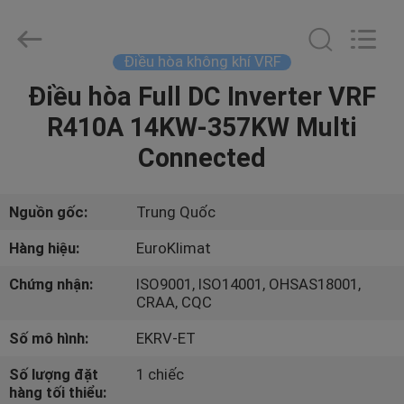
lượng
Máy
làm
lạnh
không
Điều hòa không khí VRF
khí
làm
mát
Điều hòa Full DC Inverter VRF
NHÀ
bằng
không
R410A 14KW-357KW Multi
khí
nhà
cung
CÁC
Connected
cấp.
Copyright
SẢN
©
2015
-
PHẨM
Nguồn gốc:
Trung Quốc
2024
ekhvacsystems.com.
All
Hàng hiệu:
EuroKlimat
Rights
Reserved.
VỀ
Chứng nhận:
ISO9001, ISO14001, OHSAS18001,
CHÚNG
CRAA, CQC
TÔI
Số mô hình:
EKRV-ET
Số lượng đặt
1 chiếc
THAM
hàng tối thiểu: