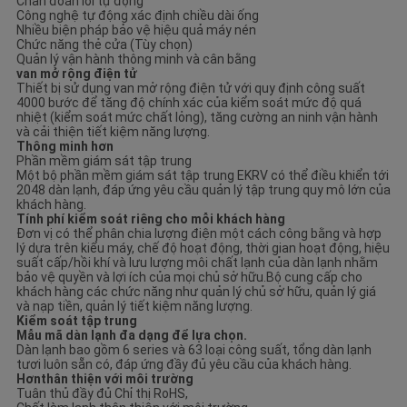
Chẩn đoán lỗi tự động
Công nghệ tự động xác định chiều dài ống
Nhiều biện pháp bảo vệ hiệu quả máy nén
Chức năng thẻ cửa (Tùy chọn)
Quản lý vận hành thông minh và cân bằng
van mở rộng điện tử
Thiết bị sử dụng van mở rộng điện tử với quy định công suất
4000 bước để tăng độ chính xác của kiểm soát mức độ quá
nhiệt (kiểm soát mức chất lỏng), tăng cường an ninh vận hành
và cải thiện tiết kiệm năng lượng.
Thông minh hơn
Phần mềm giám sát tập trung
Một bộ phần mềm giám sát tập trung EKRV có thể điều khiển tới
2048 dàn lạnh, đáp ứng yêu cầu quản lý tập trung quy mô lớn của
khách hàng.
Tính phí kiểm soát riêng cho mỗi khách hàng
Đơn vị có thể phân chia lượng điện một cách công bằng và hợp
lý dựa trên kiểu máy, chế độ hoạt động, thời gian hoạt động, hiệu
suất cấp/hồi khí và lưu lượng môi chất lạnh của dàn lạnh nhằm
bảo vệ quyền và lợi ích của mọi chủ sở hữu.Bộ cung cấp cho
khách hàng các chức năng như quản lý chủ sở hữu, quản lý giá
và nạp tiền, quản lý tiết kiệm năng lượng.
Kiểm soát tập trung
Mẫu mã dàn lạnh đa dạng để lựa chọn.
Dàn lạnh bao gồm 6 series và 63 loại công suất, tổng dàn lạnh
tươi luôn sẵn có, đáp ứng đầy đủ yêu cầu của khách hàng.
Hơn
thân thiện với môi trường
Tuân thủ đầy đủ Chỉ thị RoHS,