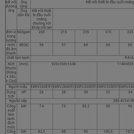
kết nối
ống
Kết nối thiết bị đầu cuối miệ
đường
lỏng
ống
Ống
Kết nối thiết
dẫn khí
bị đầu cuối
miệng
chuông với
khớp nối ren
đơn vị
Kilôgam
205
215
235
315
325
trọng
lượng
mức
dB(A)
56
57
60
60
60
độ âm
thanh
chất làm lạnh
R410
Kích
(mm)
920×760×1640
1140×835
thước
(Rộng
x Sâu
x Cao)
Người mẫu
EKRV260ER1
EKRV280ER1
EKRV300ER1
EKRV320ER1
EKRV34
Dung
HP
26
28
30
32
34
tích
Nguồn cấp
380-415V/3
Công
kW
74
79
85.2
90
96
suất
làm
lạnh
định
mức
Công
kW
82,5
88
95
100,5
107,