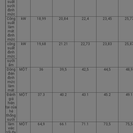
suất
sưởi
định
mức
Công
kW
18,99
20,84
22,4
23,45
25,7
suất
làm
mát
định
mức
công
kW
19,68
21.21
22,73
23,83
25,8
suất
định
mức
sưởi
ấm
Dòng
MỘT
36
39,5
42,5
44,5
48,9
điện
định
mức
làm
mát
Đánh
MỘT
37.3
40.2
43.1
45.2
49.1
giá
hiện
tại của
hệ
thống
sưởi
làm
MỘT
64,9
66.1
71.1
73,5
75,5
việc
tối đa