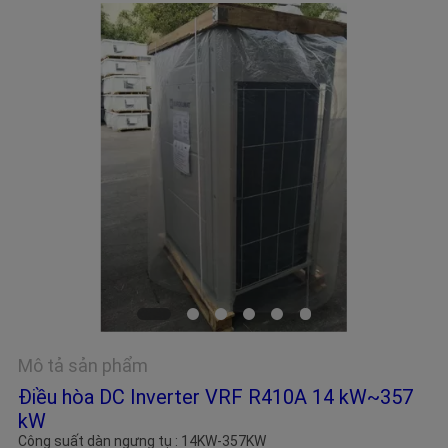
YÊU
CẦU
BÁO
GIÁ
COMPANY
NEWS
Mô tả sản phẩm
Điều hòa DC Inverter VRF R410A 14 kW~357
kW
Công suất dàn ngưng tụ : 14KW-357KW