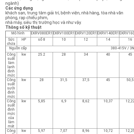
ngành)
Các ứng dụng
khách sạn, trung tâm giải trí, bệnh viện, nhà hàng, tòa nhà văn
phòng, rạp chiếu phim,
nhà máy, siêu thị trường học và như vậy.
Thông số kỹ thuật
Mô hình
EKRV080ER1
EKRV100ER1
EKRV120ER1
EKRV140ER1
EKRV16
Sức
HP
số 8
10
12
14
16
chứa
Nguồn cấp
380-415V / 3N
Công
kw
25.2
28
34
40
45
suất
làm
lạnh
định
mức
Công
kw
28
31,5
37,5
45
50,5
suất
sưởi
định
mức
Công
kw
5,85
6,9
8,62
10,37
12,2
suất
định
mức
của
làm
mát
Công
kw
5,97
7,07
8,96
10,72
12,2