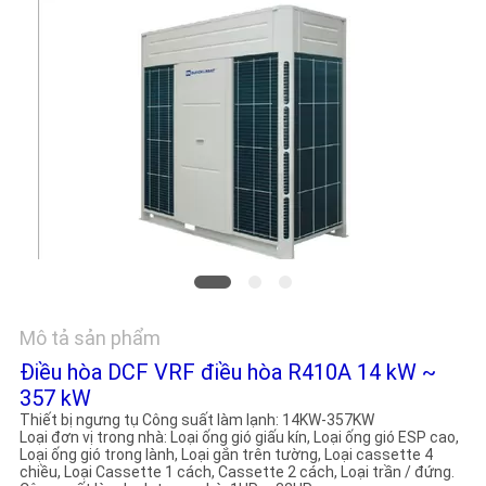
YÊU
CẦU
BÁO
GIÁ
COMPANY
NEWS
SƠ
Mô tả sản phẩm
ĐỒ
Điều hòa DCF VRF điều hòa R410A 14 kW ~
TRANG
357 kW
Thiết bị ngưng tụ Công suất làm lạnh: 14KW-357KW
WEB
Loại đơn vị trong nhà: Loại ống gió giấu kín, Loại ống gió ESP cao,
Loại ống gió trong lành, Loại gắn trên tường, Loại cassette 4
chiều, Loại Cassette 1 cách, Cassette 2 cách, Loại trần / đứng.