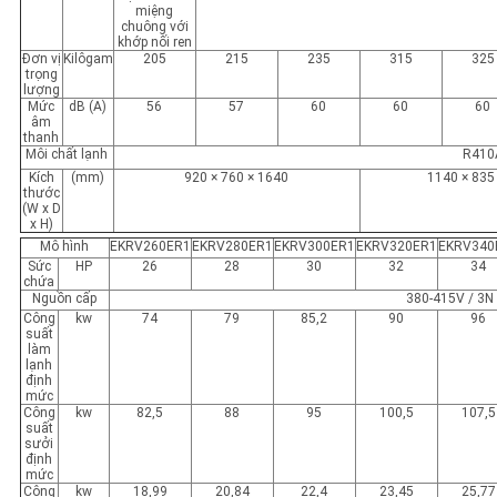
miệng
chuông với
khớp nối ren
Đơn vị
Kilôgam
205
215
235
315
325
trọng
lượng
Mức
dB (A)
56
57
60
60
60
âm
thanh
Môi chất lạnh
R410
Kích
(mm)
920 × 760 × 1640
1140 × 835
thước
(W x D
x H)
Mô hình
EKRV260ER1
EKRV280ER1
EKRV300ER1
EKRV320ER1
EKRV340
Sức
HP
26
28
30
32
34
chứa
Nguồn cấp
380-415V / 3N
Công
kw
74
79
85,2
90
96
suất
làm
lạnh
định
mức
Công
kw
82,5
88
95
100,5
107,5
suất
sưởi
định
mức
Công
kw
18,99
20,84
22,4
23,45
25,77