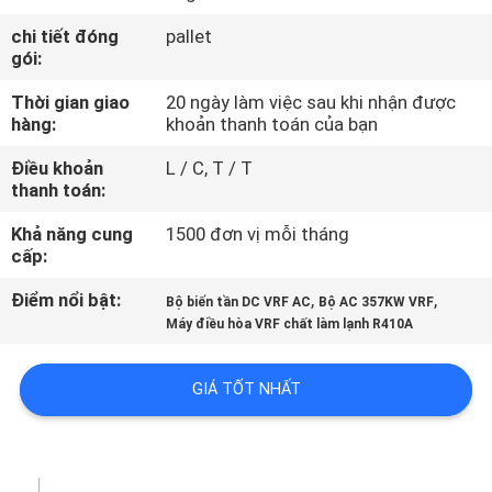
QUAN
chi tiết đóng
pallet
NHÀ
gói:
MÁY
Thời gian giao
20 ngày làm việc sau khi nhận được
hàng:
khoản thanh toán của bạn
KIỂM
Điều khoản
L / C, T / T
thanh toán:
SOÁT
CHẤT
Khả năng cung
1500 đơn vị mỗi tháng
cấp:
LƯỢNG
Điểm nổi bật:
,
,
Bộ biến tần DC VRF AC
Bộ AC 357KW VRF
Máy điều hòa VRF chất làm lạnh R410A
LIÊN
HỆ
GIÁ TỐT NHẤT
CHÚNG
TÔI