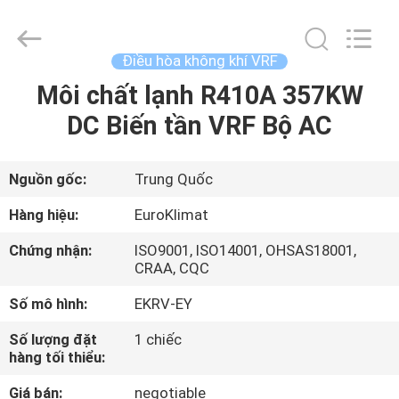
2015
-
2026
Guangdong
EuroKlimat
Điều hòa không khí VRF
Air-
Conditioning
&
Môi chất lạnh R410A 357KW
NHÀ
Refrigeration
Co.,
DC Biến tần VRF Bộ AC
Ltd.
All
Rights
CÁC
Reserved.
SẢN
Nguồn gốc:
Trung Quốc
PHẨM
Hàng hiệu:
EuroKlimat
Chứng nhận:
ISO9001, ISO14001, OHSAS18001,
VỀ
CRAA, CQC
CHÚNG
Số mô hình:
EKRV-EY
TÔI
Số lượng đặt
1 chiếc
hàng tối thiểu:
THAM
Giá bán:
negotiable