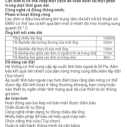
Các đơn vị có thể chạy một cách an toàn dưới tải một phần
trong một thời gian dài.
Công nghệ rã đông thông minh;
Phạm vi hoạt động rộng
Các đơn vị điều hòa không khí trung tâm đa kết nối kỹ thuật số
EKRV có thể tạo ra kết quả làm mát ở nhiệt độ môi trường xung
quanh 55 ° C.
Ống kết nối siêu dài
Tổng chiều dài ống
1000m
Tối đachiều dài tương đương của một ống
220m
Tối đachiều dài thực tế của một ống
190m
Tối đanhịp dọc giữa các đơn vị ngoài trời và trong nhà
110m
Tối đanhịp dọc giữa các đơn vị trong nhà
40m
Dễ dàng cài đặt
Hệ thống có thể cung cấp áp suất tĩnh bên ngoài là 50 Pa, đảm
bảo kết quả tản nhiệt của dàn nóng trong cùng điều kiện lắp đặt
(tùy chọn).
Áp suất tĩnh bên ngoài cao hơn đảm bảo rằng dàn nóng có thể
được lắp đặt linh hoạt ở tầng thượng, khoang, ban công hoặc
sàn thiết bị, ngăn chặn tình trạng quá tải của thiết bị do thông
gió kém
An toàn hơn
Hoạt động sao lưu kép với bảo mật được đảm bảo
Chẩn đoán lỗi tự động
Công nghệ nhận dạng tự động chiều dài ống
Nhiều biện pháp để bảo vệ hiệu quả máy nén
Chức năng thẻ cửa (Tùy chọn)
Quản lý vận hành thông minh và cân bằng