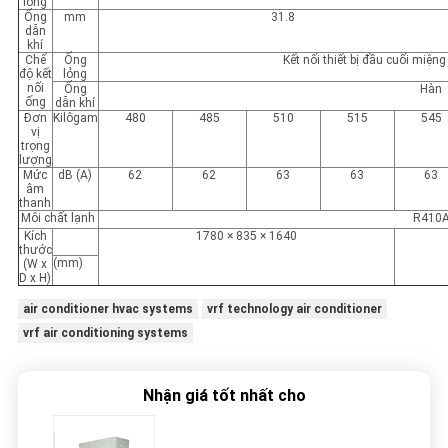
lỏng
Ống
mm
31.8
dẫn
khí
Chế
Ống
Kết nối thiết bị đầu cuối miện
độ kết
lỏng
nối
Ống
Hàn
ống
dẫn khí
Đơn
Kilôgam
480
485
510
515
545
vị
trọng
lượng
Mức
dB (A)
62
62
63
63
63
âm
thanh
Môi chất lạnh
R410
Kích
1780 × 835 × 1640
thước
(mm)
(W x
D x H)
air conditioner hvac systems
vrf technology air conditioner
vrf air conditioning systems
Nhận giá tốt nhất cho