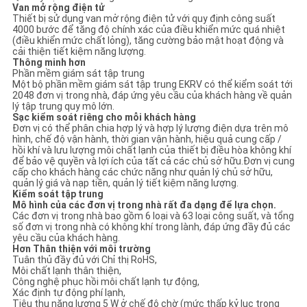
Van mở rộng điện tử
Thiết bị sử dụng van mở rộng điện tử với quy định công suất
4000 bước để tăng độ chính xác của điều khiển mức quá nhiệt
(điều khiển mức chất lỏng), tăng cường bảo mật hoạt động và
cải thiện tiết kiệm năng lượng.
Thông minh hơn
Phần mềm giám sát tập trung
Một bộ phần mềm giám sát tập trung EKRV có thể kiểm soát tới
2048 đơn vị trong nhà, đáp ứng yêu cầu của khách hàng về quản
lý tập trung quy mô lớn.
Sạc kiểm soát riêng cho mỗi khách hàng
Đơn vị có thể phân chia hợp lý và hợp lý lượng điện dựa trên mô
hình, chế độ vận hành, thời gian vận hành, hiệu quả cung cấp /
hồi khí và lưu lượng môi chất lạnh của thiết bị điều hòa không khí
để bảo vệ quyền và lợi ích của tất cả các chủ sở hữu.Đơn vị cung
cấp cho khách hàng các chức năng như quản lý chủ sở hữu,
quản lý giá và nạp tiền, quản lý tiết kiệm năng lượng.
Kiểm soát tập trung
Mô hình của các đơn vị trong nhà rất đa dạng để lựa chọn.
Các đơn vị trong nhà bao gồm 6 loại và 63 loại công suất, và tổng
số đơn vị trong nhà có không khí trong lành, đáp ứng đầy đủ các
yêu cầu của khách hàng.
Hơn
Thân thiện với môi trường
Tuân thủ đầy đủ với Chỉ thị RoHS,
Môi chất lạnh thân thiện,
Công nghệ phục hồi môi chất lạnh tự động,
Xác định tự động phí lạnh,
Tiêu thụ năng lượng 5 W ở chế độ chờ (mức thấp kỷ lục trong