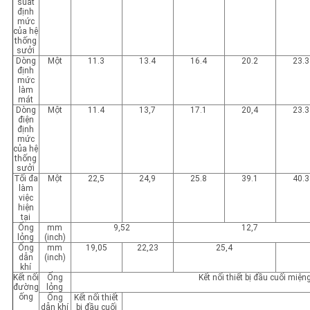
suất
định
mức
của hệ
thống
sưởi
Dòng
Một
11.3
13.4
16.4
20.2
23.3
định
mức
làm
mát
Dòng
Một
11.4
13,7
17.1
20,4
23.3
điện
định
mức
của hệ
thống
sưởi
Tối đa
Một
22,5
24,9
25.8
39.1
40.3
làm
việc
hiện
tại
Ống
mm
9,52
12,7
lỏng
(inch)
Ống
mm
19,05
22,23
25,4
dẫn
(inch)
khí
Kết nối
Ống
Kết nối thiết bị đầu cuối miệ
đường
lỏng
ống
Ống
Kết nối thiết
dẫn khí
bị đầu cuối