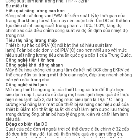
Công suất làm lạnh trong nhà: 1HP ~ 32HP
PRIVACY
Sự miêu tả:
Hiệu quả năng lượng cao hơn
POLICY
Bằng cách sử dụng van PWM để kiểm soát tỷ lệ thời gian của
trạng thái không tải và tải, máy nén cuộn biến tần DC có thể liên
tục điều chỉnh công suất trong phạm vi 10%, 100%, tăng độ
chính xác của điều chỉnh công suất và độ ổn định của nhiệt độ
trong nhà.
Tiêu thụ năng lượng thấp
Thiết bị tự hào có IPLV (C) nổi bật (hệ số hiệu suất làm
lạnh).Toàn bộ các đơn vị có IPLV (C) cao hơn nhiều so với mức
hiệu suất năng lượng tiêu chuẩn quốc gia cấp 1 của Trung Quốc.
Công nghệ tiên tiến hơn
Công nghệ khởi động nhanh
Máy điều hòa không khí trung tâm đa kết nối DCK dòng EKRV có
thể chạy đầy tải trong một thời gian ngắn, đáp ứng nhanh chóng
các yêu cầu trong nhà.
Công nghệ siêu lạnh
Mở rộng thiết bị ngưng tụ của thiết bị ngoài trời để thực hiện
siêu lạnh cấp 1, sau đó sử dụng một siêu lạnh hiệu quả để thực
hiện siêu lạnh cấp 2, đạt tổng mức siêu lạnh là 19,6 ° C.Tăng
cường khả năng làm mát của thiết bị và nâng cao hiệu quả của
thiết bị.Giảm tổn thất áp suất khi chất làm lạnh được lưu thông
trong đường ống, phân bổ hợp lý ống phụ kiện và chất làm lạnh
siêu dài.
Động cơ biến tần DC
Quạt của các đơn vị ngoài trời có thể được điều chỉnh ở 32 cấp
độ dựa trên thay đổi tải, cải thiện hiệu quả và giảm tiếng ồn.