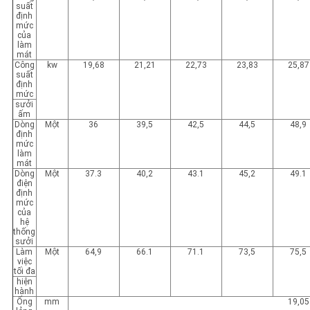
suất
định
mức
của
làm
mát
Công
kw
19,68
21,21
22,73
23,83
25,87
suất
định
mức
sưởi
ấm
Dòng
Một
36
39,5
42,5
44,5
48,9
định
mức
làm
mát
Dòng
Một
37.3
40,2
43.1
45,2
49.1
điện
định
mức
của
hệ
thống
sưởi
Làm
Một
64,9
66.1
71.1
73,5
75,5
việc
tối đa
hiện
hành
Ống
mm
19,05