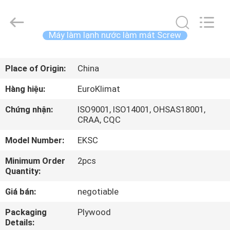
lượng
Máy
làm
lạnh
không
Máy làm lạnh nước làm mát Screw
khí
làm
mát
NHÀ
bằng
không
Place of Origin:
China
khí
supplier.
Copyright
CÁC
©
Hàng hiệu:
EuroKlimat
2015
SẢN
-
2025
Chứng nhận:
ISO9001, ISO14001, OHSAS18001,
Guangdong
PHẨM
CRAA, CQC
EuroKlimat
Air-
Conditioning
Model Number:
EKSC
&
Refrigeration
VỀ
Co.,
Minimum Order
2pcs
Ltd.
CHÚNG
All
Quantity:
Rights
Reserved.
TÔI
Giá bán:
negotiable
Packaging
Plywood
THAM
Details: