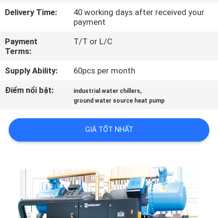
QUAN
Delivery Time:
40 working days after received your
payment
NHÀ
MÁY
Payment
T/T or L/C
Terms:
KIỂM
Supply Ability:
60pcs per month
SOÁT
Điểm nổi bật:
,
industrial water chillers
ground water source heat pump
CHẤT
LƯỢNG
GIÁ TỐT NHẤT
LIÊN
HỆ
CHÚNG
TÔI