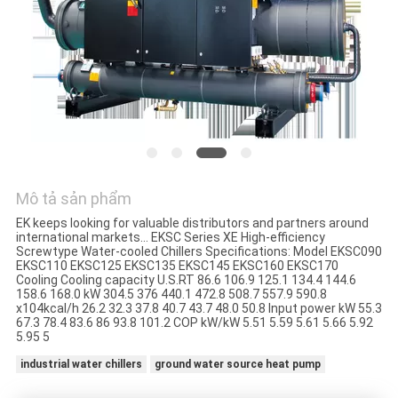
YÊU
CẦU
BÁO
GIÁ
COMPANY
Mô tả sản phẩm
NEWS
EK keeps looking for valuable distributors and partners around
international markets… EKSC Series XE High-efficiency
Screwtype Water-cooled Chillers Specifications: Model EKSC090
SƠ
EKSC110 EKSC125 EKSC135 EKSC145 EKSC160 EKSC170
Cooling Cooling capacity U.S.RT 86.6 106.9 125.1 134.4 144.6
ĐỒ
158.6 168.0 kW 304.5 376 440.1 472.8 508.7 557.9 590.8
x104kcal/h 26.2 32.3 37.8 40.7 43.7 48.0 50.8 Input power kW 55.3
TRANG
67.3 78.4 83.6 86 93.8 101.2 COP kW/kW 5.51 5.59 5.61 5.66 5.92
5.95 5
WEB
industrial water chillers
ground water source heat pump