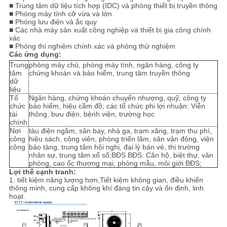
■ Trung tâm dữ liệu tích hợp (IDC) và phòng thiết bị truyền thông
■ Phòng máy tính cỡ vừa và lớn
■ Phòng lưu điện và ắc quy
■ Các nhà máy sản xuất công nghiệp và thiết bị gia công chính
xác
■ Phòng thí nghiệm chính xác và phòng thử nghiệm
Các ứng dụng:
Trung
phòng máy chủ, phòng máy tính, ngân hàng, công ty
tâm
chứng khoán và bảo hiểm, trung tâm truyền thông
dữ
liệu
Tổ
Ngân hàng, chứng khoán chuyển nhượng, quỹ, công ty
chức
bảo hiểm, hiệu cầm đồ; các tổ chức phi lợi nhuận: Viễn
tài
thông, bưu điện, bệnh viện, trường học
chính
Nơi
tàu điện ngầm, sân bay, nhà ga, trạm xăng, trạm thu phí,
công
hiệu sách, công viên, phòng triển lãm, sân vận động, viện
cộng
bảo tàng, trung tâm hội nghị, đại lý bán vé, thị trường
nhân sự, trung tâm xổ số;BĐS BĐS: Căn hộ, biệt thự, văn
phòng, cao ốc thương mại, phòng mẫu, môi giới BĐS;
Lợi thế cạnh tranh:
1. tiết kiệm năng lượng hơn,
Tiết kiệm không gian, điều khiển
thông minh, cung cấp không khí đáng tin cậy và ổn định, linh
hoạt.