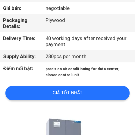
QUAN
Giá bán:
negotiable
NHÀ
Packaging
Plywood
MÁY
Details:
Delivery Time:
40 working days after received your
KIỂM
payment
SOÁT
Supply Ability:
280pcs per month
CHẤT
Điểm nổi bật:
,
precision air conditioning for data center
LƯỢNG
closed control unit
GIÁ TỐT NHẤT
LIÊN
HỆ
CHÚNG
TÔI