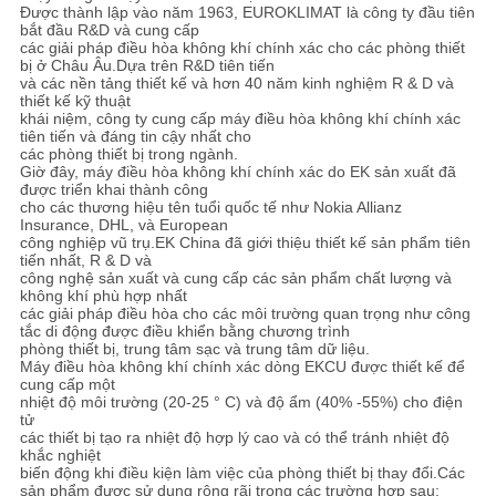
PRIVACY
Được thành lập vào năm 1963, EUROKLIMAT là công ty đầu tiên
bắt đầu R&D và cung cấp
POLICY
các giải pháp điều hòa không khí chính xác cho các phòng thiết
bị ở Châu Âu.Dựa trên R&D tiên tiến
và các nền tảng thiết kế và hơn 40 năm kinh nghiệm R & D và
thiết kế kỹ thuật
khái niệm, công ty cung cấp máy điều hòa không khí chính xác
tiên tiến và đáng tin cậy nhất cho
các phòng thiết bị trong ngành.
Giờ đây, máy điều hòa không khí chính xác do EK sản xuất đã
được triển khai thành công
cho các thương hiệu tên tuổi quốc tế như Nokia Allianz
Insurance, DHL, và European
công nghiệp vũ trụ.EK China đã giới thiệu thiết kế sản phẩm tiên
tiến nhất, R & D và
công nghệ sản xuất và cung cấp các sản phẩm chất lượng và
không khí phù hợp nhất
các giải pháp điều hòa cho các môi trường quan trọng như công
tắc di động được điều khiển bằng chương trình
phòng thiết bị, trung tâm sạc và trung tâm dữ liệu.
Máy điều hòa không khí chính xác dòng EKCU được thiết kế để
cung cấp một
nhiệt độ môi trường (20-25 ° C) và độ ẩm (40% -55%) cho điện
tử
các thiết bị tạo ra nhiệt độ hợp lý cao và có thể tránh nhiệt độ
khắc nghiệt
biến động khi điều kiện làm việc của phòng thiết bị thay đổi.Các
sản phẩm được sử dụng rộng rãi trong các trường hợp sau: