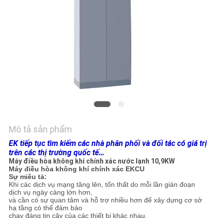
YÊU
CẦU
BÁO
GIÁ
COMPANY
NEWS
Mô tả sản phẩm
SƠ
EK tiếp tục tìm kiếm các nhà phân phối và đối tác có giá trị
trên các thị trường quốc tế…
ĐỒ
Máy điều hòa không khí chính xác nước lạnh 10,9KW
Máy điều hòa không khí chính xác EKCU
TRANG
Sự miêu tả:
Khi các dịch vụ mạng tăng lên, tổn thất do mỗi lần gián đoạn
WEB
dịch vụ ngày càng lớn hơn,
và cần có sự quan tâm và hỗ trợ nhiều hơn để xây dựng cơ sở
hạ tầng có thể đảm bảo
chạy đáng tin cậy của các thiết bị khác nhau.