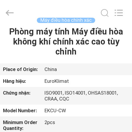
2015
-
2026
Guangdong
EuroKlimat
Máy điều hòa chính xác
Air-
Conditioning
&
Phòng máy tính Máy điều hòa
NHÀ
Refrigeration
Co.,
không khí chính xác cao tùy
Ltd.
All
Rights
CÁC
chỉnh
Reserved.
SẢN
PHẨM
Place of Origin:
China
Hàng hiệu:
EuroKlimat
VỀ
Chứng nhận:
ISO9001, ISO14001, OHSAS18001,
CHÚNG
CRAA, CQC
TÔI
Model Number:
EKCU-CW
Minimum Order
2pcs
THAM
Quantity: