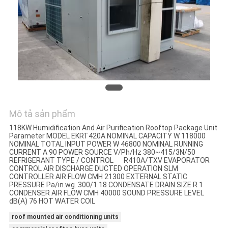
YÊU
CẦU
BÁO
GIÁ
COMPANY
Mô tả sản phẩm
NEWS
118KW Humidification And Air Purification Rooftop Package Unit
Parameter MODEL EKRT420A NOMINAL CAPACITY W 118000
NOMINAL TOTAL INPUT POWER W 46800 NOMINAL RUNNING
SƠ
CURRENT A 90 POWER SOURCE V/Ph/Hz 380~415/3N/50
REFRIGERANT TYPE / CONTROL R410A/TXV EVAPORATOR
ĐỒ
CONTROL AIR DISCHARGE DUCTED OPERATION SLM
CONTROLLER AIR FLOW CMH 21300 EXTERNAL STATIC
TRANG
PRESSURE Pa/in.wg. 300/1.18 CONDENSATE DRAIN SIZE R 1
CONDENSER AIR FLOW CMH 40000 SOUND PRESSURE LEVEL
WEB
dB(A) 76 HOT WATER COIL
roof mounted air conditioning units