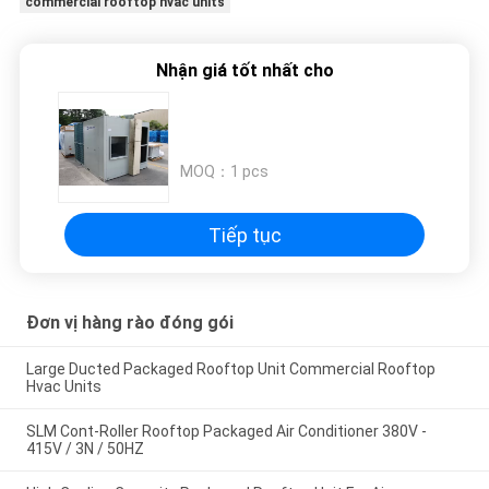
commercial rooftop hvac units
PRIVACY
POLICY
Nhận giá tốt nhất cho
MOQ：
1 pcs
Tiếp tục
Đơn vị hàng rào đóng gói
Large Ducted Packaged Rooftop Unit Commercial Rooftop
Hvac Units
SLM Cont-Roller Rooftop Packaged Air Conditioner 380V -
415V / 3N / 50HZ