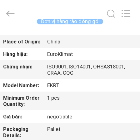
lượng
Máy
làm
lạnh
không
Đơn vị hàng rào đóng gói
khí
làm
mát
NHÀ
bằng
không
Place of Origin:
China
khí
nhà
cung
CÁC
cấp.
Hàng hiệu:
EuroKlimat
Copyright
SẢN
©
2015
Chứng nhận:
ISO9001, ISO14001, OHSAS18001,
-
PHẨM
CRAA, CQC
2025
Guangdong
EuroKlimat
Model Number:
EKRT
Air-
Conditioning
VỀ
&
Minimum Order
1 pcs
Refrigeration
CHÚNG
Co.,
Quantity:
Ltd.
All
TÔI
Rights
Giá bán:
negotiable
Reserved.
Packaging
Pallet
THAM
Details: