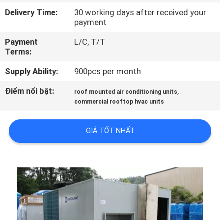
QUAN
Delivery Time:
30 working days after received your
payment
NHÀ
MÁY
Payment
L/C, T/T
Terms:
KIỂM
Supply Ability:
900pcs per month
SOÁT
Điểm nổi bật:
,
roof mounted air conditioning units
commercial rooftop hvac units
CHẤT
LƯỢNG
GIÁ TỐT NHẤT
LIÊN
HỆ
CHÚNG
TÔI