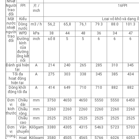
Nhiệt
Người
FPI
片 /
16FPI
trao
inch
đổi
Mặt
Kiểu
Loại vỏ khô và dạng 
nước
Dòng
m3 / h
56,2
65,8
76,1
79.3
88.0
101.3
nhiệt
nước
người
WPD
kPa
38
44
48
36
34
47
trao
Đường
inch
số 8
5
5
6
6
6
đổi
kính
của
đường
ống kết
nối
Đánh giá hiện
A
214
240
265
285
310
345
tại
Tối đa
A
275
303
338
345
385
434
hoạt động
hiện tại
Dòng khởi
A
414
649
710
710
882
882
động tối đa
Đơn
Chiều
mm
3750
4650
4650
5550
5550
6450
vị
dài
kích
Chiều
mm
2260
2260
2260
2260
2260
2260
thước
rộng
Chiều
mm
2525
2525
2525
2525
2525
2525
cao
Đơn
Vận
Kilôgam
3380
4305
4315
5463
5723
5703
vị
chuyển
trọng
Hoạt
Kilôgam
3580
4505
4565
5766
6026
6053