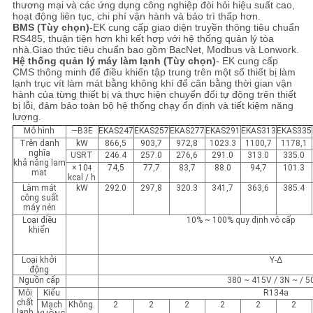
thương mại và các ứng dụng công nghiệp đòi hỏi hiệu suất cao,
hoạt động liên tục, chi phí vận hành và bảo trì thấp hơn.
BMS (Tùy chọn)
-EK cung cấp giao diện truyền thông tiêu chuẩn
RS485, thuận tiện hơn khi kết hợp với hệ thống quản lý tòa
nhà.Giao thức tiêu chuẩn bao gồm BacNet, Modbus và Lonwork.
Hệ thống quản lý máy làm lạnh (Tùy chọn)
- EK cung cấp
CMS thông minh để điều khiển tập trung trên một số thiết bị làm
lạnh trục vít làm mát bằng không khí để cân bằng thời gian vận
hành của từng thiết bị và thực hiện chuyển đổi tự động trên thiết
bị lỗi, đảm bảo toàn bộ hệ thống chạy ổn định và tiết kiệm năng
lượng.
Mô hình
—B3E
EKAS247
EKAS257
EKAS277
EKAS291
EKAS313
EKAS335
Trên danh
kW
866,5
903,7
972,8
1023.3
1100,7
1178,1
nghĩa
USRT
246.4
257.0
276,6
291.0
313.0
335.0
khả năng lam
× 10
74,5
77,7
83,7
88.0
94,7
101.3
4
mat
kcal / h
Làm mát
kW
292.0
297,8
320.3
341,7
363,6
385.4
công suất
máy nén
Loại điều
10% ~ 100% quy định vô cấp
khiển
Loại khởi
Y-Δ
động
Nguồn cấp
380 ~ 415V / 3N ~ / 
Môi
Kiểu
R134a
chất
Mạch
Không.
2
2
2
2
2
2
lạnh