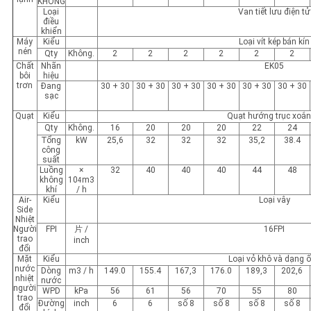
KHÔNG
Loại
Van tiết lưu điện tử
điều
khiển
Máy
Kiểu
Loại vít kép bán kín
nén
Qty
Không.
2
2
2
2
2
2
Chất
Nhãn
EK05
bôi
hiệu
trơn
Đang
30 + 30
30 + 30
30 + 30
30 + 30
30 + 30
30 + 30
sạc
Quạt
Kiểu
Quạt hướng trục xoắn
Qty
Không.
16
20
20
20
22
24
Tổng
kW
25,6
32
32
32
35,2
38.4
công
suất
Luồng
×
32
40
40
40
44
48
không
10
m3
4
khí
/ h
Air-
Kiểu
Loại vây
Side
Nhiệt
Người
FPI
片 /
16FPI
trao
inch
đổi
Mặt
Kiểu
Loại vỏ khô và dạng 
nước
Dòng
m3 / h
149.0
155.4
167,3
176.0
189,3
202,6
nhiệt
nước
người
WPD
kPa
56
61
56
70
55
80
trao
Đường
inch
6
6
số 8
số 8
số 8
số 8
đổi