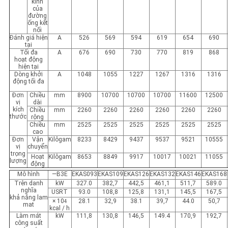
kính
của
đường
ống kết
nối
Đánh giá hiện
A
526
569
594
619
654
690
tại
Tối đa
A
676
690
730
770
819
868
hoạt động
hiện tại
Dòng khởi
A
1048
1055
1227
1267
1316
1316
động tối đa
Đơn
Chiều
mm
8900
10700
10700
10700
11600
12500
vị
dài
kích
Chiều
mm
2260
2260
2260
2260
2260
2260
thước
rộng
Chiều
mm
2525
2525
2525
2525
2525
2525
cao
Đơn
Vận
Kilôgam
8233
8429
9437
9537
9521
10555
vị
chuyển
trọng
Hoạt
Kilôgam
8653
8849
9917
10017
10021
11055
lượng
động
Mô hình
—B3E
EKAS093
EKAS109
EKAS126
EKAS132
EKAS146
EKAS168
Trên danh
kW
327.0
382,7
442,5
461,1
511,7
589.0
nghĩa
USRT
93.0
108,8
125,8
131,1
145,5
167,5
khả năng lam
× 10
28.1
32,9
38.1
39,7
44.0
50,7
4
mat
kcal / h
Làm mát
kW
111,8
130,8
146,5
149.4
170,9
192,7
công suất