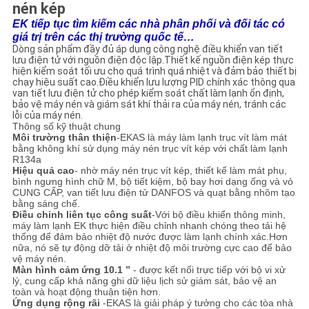
PRIVACY
nén kép
EK tiếp tục tìm kiếm các nhà phân phối và đối tác có
POLICY
giá trị trên các thị trường quốc tế…
Dòng sản phẩm đầy đủ áp dụng công nghệ điều khiển van tiết
lưu điện tử với nguồn điện độc lập.Thiết kế nguồn điện kép thực
hiện kiểm soát tối ưu cho quá trình quá nhiệt và đảm bảo thiết bị
chạy hiệu suất cao.Điều khiển lưu lượng PID chính xác thông qua
van tiết lưu điện tử cho phép kiểm soát chất làm lạnh ổn định,
bảo vệ máy nén và giám sát khí thải ra của máy nén, tránh các
lỗi của máy nén.
Thông số kỹ thuật chung
Môi trường thân thiện
-EKAS là máy làm lạnh trục vít làm mát
bằng không khí sử dụng máy nén trục vít kép với chất làm lạnh
R134a
Hiệu quả cao
- nhờ máy nén trục vít kép, thiết kế làm mát phụ,
bình ngưng hình chữ M, bộ tiết kiệm, bộ bay hơi dạng ống và vỏ
CUNG CẤP, van tiết lưu điện tử DANFOS và quạt bằng nhôm tạo
bằng sáng chế.
Điều chỉnh liên tục công suất
-Với bộ điều khiển thông minh,
máy làm lạnh EK thực hiện điều chỉnh nhanh chóng theo tải hệ
thống để đảm bảo nhiệt độ nước được làm lạnh chính xác.Hơn
nữa, nó sẽ tự động dỡ tải ở nhiệt độ môi trường cực cao để bảo
vệ máy nén.
Màn hình cảm ứng 10.1 ”
- được kết nối trực tiếp với bộ vi xử
lý, cung cấp khả năng ghi dữ liệu lịch sử giám sát, bảo vệ an
toàn và hoạt động thuận tiện hơn.
Ứng dụng rộng rãi
-EKAS là giải pháp ý tưởng cho các tòa nhà