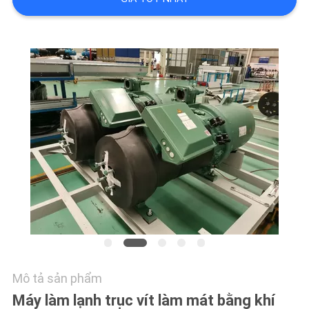
YÊU
CẦU
BÁO
GIÁ
COMPANY
NEWS
SƠ
ĐỒ
TRANG
WEB
Mô tả sản phẩm
Máy làm lạnh trục vít làm mát bằng khí