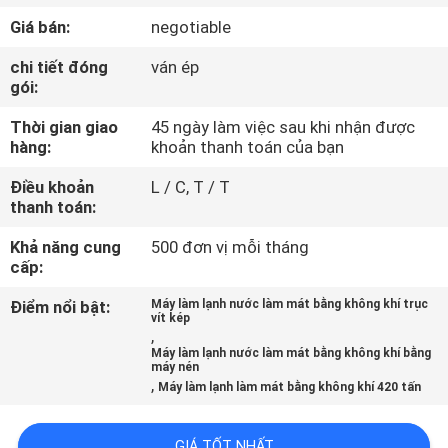
QUAN
Giá bán:
negotiable
NHÀ
chi tiết đóng
ván ép
MÁY
gói:
Thời gian giao
45 ngày làm việc sau khi nhận được
KIỂM
hàng:
khoản thanh toán của bạn
SOÁT
Điều khoản
L / C, T / T
thanh toán:
CHẤT
LƯỢNG
Khả năng cung
500 đơn vị mỗi tháng
cấp:
Điểm nổi bật:
Máy làm lạnh nước làm mát bằng không khí trục
LIÊN
vít kép
,
HỆ
Máy làm lạnh nước làm mát bằng không khí bằng
máy nén
CHÚNG
,
Máy làm lạnh làm mát bằng không khí 420 tấn
TÔI
GIÁ TỐT NHẤT