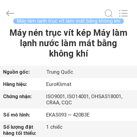
2015
-
2026
Guangdong
EuroKlimat
Máy làm lạnh trục vít làm mát bằng không khí
Air-
Conditioning
&
Máy nén trục vít kép Máy làm
NHÀ
Refrigeration
Co.,
lạnh nước làm mát bằng
Ltd.
All
Rights
CÁC
không khí
Reserved.
SẢN
PHẨM
Nguồn gốc:
Trung Quốc
Hàng hiệu:
EuroKlimat
VỀ
Chứng nhận:
ISO9001, ISO14001, OHSAS18001,
CHÚNG
CRAA, CQC
TÔI
Số mô hình:
EKAS093 ~ 420B3E
Số lượng đặt
1 chiếc
THAM
hàng tối thiểu: